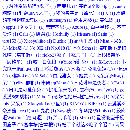
(1)
源纱希喵喵喵&镜子
(1)
萌芽儿
(1)
笑面ol全图53p
(1)
candy
糖糖
(1)
封疆疆v&木子
(1)
我的名字是（菲比）
(1)
X
(1)
夏鸽
鸽不想起床&滢妹
(1)
Yuumeilyn
(1)
蒼馬月葵
(1)
姜仁卿
(1)
Neppu（ネップ）
(1)
若若不男
(1)
Azure
(1)
白昼星移
(1)
不可
爱玲
(1)
Calir
(1)
鹅鹅
(1)
Hoshilily
(1)
Irisuare
(1)
Satin
(1)
taru153
(1)
Xiaoyukiko
(1)
Duckie
(1)
高桥千凛
(1)
Misa习呆呆
(1)
Miss璟
(1)
No.002
(1)
No.018
(1)
不鱼Sena
(1)
喵帕斯不是怕
死喵（喵帕斯）
(1)
rioko凉凉子（凉凉子）
(1)
上杉绘梨落
（顾稚笙）
(1)
咬一口兔娘（#Yiko湿润兔）
(1)
X-Level
(1)
小
完能干脆面qvq
(1)
上杉绘黎落
(1)
水淼
(1)
兔叽兔姬
(1)
小逗逗
(1)
小樱koko
(1)
YaSal
(1)
白龙猫女
(1)
姬灵
(1)
习呆呆(Misa呆
呆)
(1)
eliza喵喵
(1)
李研雨(Yeon
(1)
木花琳琳是勇者
(1)
Tsuki
(1)
周叽是可爱兔兔
(1)
奶思兔米筱
(1)
虞梅(Yuumeilyn)
(1)
云
溪溪&奶桃桃
(1)
Miho
(1)
软妹摇摇乐#摇摇乐yoyo
(1)
习呆呆
misa呆呆
(1)
Xiaoyukiko(小鱼)
(1)
XIAOYUKIKO
(1)
云溪溪&
奈汐酱nice
(1)
seele麦麦
(1)
Zaya秋
(1)
冬马路纱(Luisa
(1)
絞肉
姬Walküre（绞肉姬）
(1)
芦苇苇苇
(1)
Mizu
(1)
星黛鹿鹿千反
田鹿子
(1)
宮本桜(宫本桜)
(1)
拍了个就这&吃了个迟
(1)
习呆