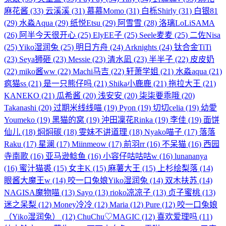
麻花酱
(33)
云溪溪
(31)
慕慕Momo
(31)
白栎Shirly
(31)
白银81
(29)
水淼Aqua
(29)
纸悦Etsu
(29)
阿雪雪
(28)
洛璃LoLiSAMA
(26)
阿半今天很开心
(25)
ElyEE子
(25)
Seele麦麦
(25)
二佐Nisa
(25)
Yiko湿润兔
(25)
明日方舟
(24)
Arknights
(24)
钛合金TiTi
(23)
Seya狮砸
(23)
Messie
(23)
清水凪
(23)
半半子
(22)
皮皮奶
(22)
miko酱ww
(22)
Machi马吉
(22)
轩萧学姐
(21)
水淼aqua
(21)
疯猫ss
(21)
是一只熊仔吗
(21)
Shika小鹿鹿
(21)
拖拉大王
(21)
KANEKO
(21)
瓜希酱
(20)
浅安安
(20)
柒柒要乖哦
(20)
Takanashi
(20)
过期米线线喵
(19)
Pyon
(19)
切切celia
(19)
幼愛
Youmeko
(19)
黑猫的窝
(19)
沖田凜花Rinka
(19)
李佳
(19)
面饼
仙儿
(18)
焖焖碳
(18)
雯妹不讲道理
(18)
Nyako喵子
(17)
落落
Raku
(17)
星澜
(17)
Miinmeow
(17)
前羽rr
(16)
不呆猫
(16)
西园
寺南歌
(16)
亚马逊鲶鱼
(16)
小容仔咕咕咕w
(16)
lunananya
(16)
蜜汁猫裘
(15)
女主K
(15)
麻薯大王
(15)
上杉绘梨落
(14)
眼酱大魔王w
(14)
咬一口兔娘Yiko湿润兔
(14)
双木扶苏
(14)
NAGISA魔物喵
(13)
Sayo
(13)
rioko凉凉子
(13)
贞子蜜桃
(13)
迷之呆梨
(12)
Money冷冷
(12)
Maria
(12)
Pure
(12)
咬一口兔娘
（Yiko湿润兔）
(12)
ChuChu♡MAGIC
(12)
喜欢爱理吗
(11)