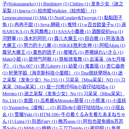
子(Hokunaimeko)
(1)
Bimilstory
(1)
Chihiro
(1)
发条少女（迷之
呆梨
(1)
Imeva
(1)
絞肉姬Walküre（絞肉姬）
(1)
Lemoncatsenpai
(1)
Mik
(1)
NoriCosplay&Twoyun
(1)
黏黏团子
兔
(1)
冉冉不甜
(1)
Seya-狮砸
(1)
推特
(1)
w百合欧皇子w
(1)
遥
HARUKA
(1)
东风舞希2
(1)
SASA小麋鹿
(1)
酒酿促织nya
(1)
河野華
(1)
浅木珩阿珩
(1)
露儿大魔王
(1)
目白鹿
(1)
阿洛洛洛
大魔王
(1)
努力的十八魔
(1)
NIKKE胜利女神
(1)
阿昭Akira
(1)
露兒大魔王
(1)
墨色的团子
(1)
傻猪凡
(1)
养猪妹れいきら
(1)
Maki小姬
(1)
是帅气阿枫
(1)
铁板烧鬼舞
(1)
云溪溪（&七月喵
子）
(1)
No.007
(1)
贤儿sherry
(1)
幼愛
(1)
鬼畜瑶
(1)
杏仁曲奇
(1)
轩萧学姐（海克斯科技小蛋糕）
(1)
Tina很妖孽呀&
(1)
迷
之呆梨（发条少女）No.155
(1)
习呆呆（Misa呆呆）NO
(1)
习
呆呆（Misa呆呆）
(1)
是一只熊仔吗&小容仔咕咕咕w
(1)
Meroko
(1)
迷之呆梨（发条少女）No
(1)
习呆呆（Misa呆呆）
No.134
(1)
袁圆
(1)
瓜希酱&Momoko葵葵
(1)
小祭漓
(1)
小蛮妖
(1)
Yuumeilyn（虞梅）–
(1)
前羽rr&小容仔咕咕咕w
(1)
小瑶幺
幺
(1)
雪貓Yuki
(1)
HTM-106+牛の着ぐるみを着たあまねちゃ
ん
(1)
Luisa
(1)
阮邑Fairy
(1)
晚苏susu
(1)
阿包也是兔娘&苏苏
苏Sofia
(1)
MiMi
(1)
楠楠
(1)
三刀刀miido
(1)
筱田甜
(1)
鱼尾