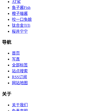
AT鲨
鱼子酱Fish
橙子喵酱
咬一口兔娘
钛合金TiTi
桜井宁宁
导航
首页
写真
全部标签
站点搜索
RSS订阅
网站地图
关于
关于我们
免责声明