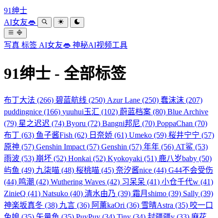
91绅士
AI女友👄
写真
标签
AI女友👄
神秘AI视频工具
91绅士 - 全部标签
布丁大法
(266)
碧蓝航线
(250)
Azur Lane
(250)
蠢沫沫
(207)
puddingnice
(166)
yuuhui玉汇
(102)
蔚蓝档案
(80)
Blue Archive
(79)
星之迟迟
(74)
Byoru
(72)
Bangni邦尼
(70)
PoppaChan
(70)
布丁
(63)
鱼子酱Fish
(62)
日奈娇
(61)
Umeko
(59)
桜井宁宁
(57)
原神
(57)
Genshin Impact
(57)
Genshin
(57)
年年
(56)
AT鲨
(53)
雨波
(53)
崩坏
(52)
Honkai
(52)
Kyokoyaki
(51)
鹿八岁baby
(50)
屿鱼
(49)
九柒喵
(48)
桜桃喵
(45)
奈汐酱nice
(44)
G44不会受伤
(44)
鸣潮
(42)
Wuthering Waves
(42)
习呆呆
(41)
小仓千代w
(41)
ZinieQ
(41)
Natsuko
(40)
清水由乃
(39)
霜月shimo
(39)
Sally
(39)
神楽坂真冬
(38)
九言
(36)
阿薰kaOri
(36)
雪晴Astra
(35)
咬一口
兔娘
(35)
矢量鱼
(35)
PuyPuy
(34)
Tiny
(34)
封疆疆v
(33)
麻花