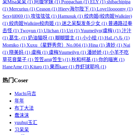
呆Misa呆呆
(1)
阿璇学妹
(1)
Poppachan
(1)
ELY
(1)
shibachipipa
(1)
Mercurius
(1)
Ceason
(1)
Hieey海尔陛下
(1)
Love1loooomy
(1)
Sexylil069
(1)
攻弦弦弦
(1)
Hamusuk
(1)
绞肉姬(絞肉姬Walküre)
(1)
絞肉姬Walküre絞肉姬
(1)
迷之呆梨发条少女
(1)
普通路过拳
击怪
(1)
Twoyun
(1)
Ulichan
(1)
Uri
(1)
Yuumeilyn(虞梅)
(1)
汁汁
(1)
葛生-
(1)
奶油猫呀
(1)
糊糊盟主
(1)
小小绘
(1)
HaLハル
(1)
Momiko
(1)
Xuxu（星野秀奈）No.004
(1)
Hina
(1)
清妙
(1)
Nai
(1)
晓美妈
(1)
虞梅
(1)
虞梅Yuumeilyn
(1)
潘娇娇
(1)
小羊不吃
草花音葉子
(1)
笠笠ami(笠生)
(1)
秋和柯基
(1)
你的喵崽
(1)
HaneAme
(1)
Kitaro
(1)
果而kaer
(1)
炸虾球耶呜
(1)
热门Coser
Machi马吉
年年
布丁大法
蠢沫沫
yuuhui玉汇
习呆呆