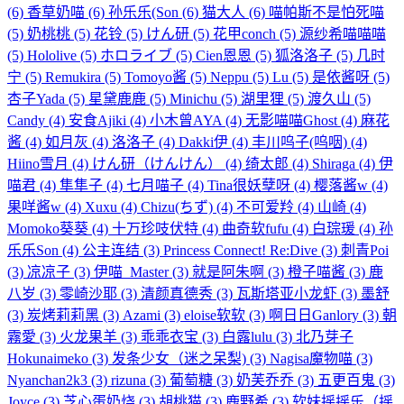
(6)
香草奶喵
(6)
孙乐乐(Son
(6)
猫大人
(6)
喵帕斯不是怕死喵
(5)
奶桃桃
(5)
花铃
(5)
けん研
(5)
花甲conch
(5)
源纱希喵喵喵
(5)
Hololive
(5)
ホロライブ
(5)
Cien恩恩
(5)
狐洛洛子
(5)
几时
宁
(5)
Remukira
(5)
Tomoyo酱
(5)
Neppu
(5)
Lu
(5)
是依酱呀
(5)
杏子Yada
(5)
星黛鹿鹿
(5)
Minichu
(5)
湖里狸
(5)
渡久山
(5)
Candy
(4)
安食Ajiki
(4)
小木曾AYA
(4)
无影喵喵Ghost
(4)
麻花
酱
(4)
如月灰
(4)
洛洛子
(4)
Dakki伊
(4)
丰川呜子(呜咽)
(4)
Hiino雪月
(4)
けん研（けんけん）
(4)
绮太郎
(4)
Shiraga
(4)
伊
喵君
(4)
隼隼子
(4)
七月喵子
(4)
Tina很妖孽呀
(4)
樱落酱w
(4)
果咩酱w
(4)
Xuxu
(4)
Chizu(ちず)
(4)
不可爱羚
(4)
山崎
(4)
Momoko葵葵
(4)
十万珍吱伏特
(4)
曲奇软fufu
(4)
白琮瑗
(4)
孙
乐乐Son
(4)
公主连结
(3)
Princess Connect! Re:Dive
(3)
刺青Poi
(3)
凉凉子
(3)
伊喵_Master
(3)
就是阿朱啊
(3)
橙子喵酱
(3)
鹿
八岁
(3)
零崎沙耶
(3)
清颜真德秀
(3)
瓦斯塔亚小龙虾
(3)
墨舒
(3)
炭烤莉莉黑
(3)
Azami
(3)
eloise软软
(3)
啊日日Ganlory
(3)
朝
霧愛
(3)
火龙果羊
(3)
乖乖衣宝
(3)
白露lulu
(3)
北乃芽子
Hokunaimeko
(3)
发条少女（迷之呆梨)
(3)
Nagisa魔物喵
(3)
Nyanchan2k3
(3)
rizuna
(3)
葡萄糖
(3)
奶芙乔乔
(3)
五更百鬼
(3)
Joyce
(3)
芝心蛋奶烧
(3)
胡桃猫
(3)
鹿野希
(3)
软妹摇摇乐（摇