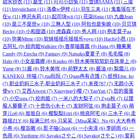
幼水铃衣
(11)
葛生
(11)
可可小白兔
(11)
雪琪SAMA
(11)
三度
(11)
Imyuiichann
(11)
洛桑w伊梓
(11)
羽生三未
(11)
鬼畜瑶在不
在w
(11)
神沢永莉
(11)
起司块wii
(11)
花柒Hana
(10)
九曲Jean
(10)
是三不是世w
(10)
三無人型
(10)
阿包也是兔娘
(10)
贝贝琪
Becky
(10)
小和甜酒
(10)
虎森森
(10)
秀人网
(10)
抱走莫子aa
(10)
弥美Mime
(10)
软妹摇摇乐摇摇乐yoyo
(10)
Hachi小芭
(10)
古阿扎
(9)
絞肉姬Walküre
(9)
香草喵露露
(9)
Hana
(9)
糖果果
Candy
(9)
Etocha
(9)
Fantasy
(9)
Natsuko夏夏子
(8)
毛毛帽
(8)
Halo
(8)
小女巫露娜
(8)
Kuuko
(8)
铃木美咲软软趴在床单上
(8)
Yume
(8)
51酱
(8)
铃木美咲
(8)
前野太太
(8)
酱油
(8)
梨霜儿
(8)
KANEKO_咔喵
(7)
rua阮阮
(7)
Quan冉有点饿
(7)
纸悦Etsu_ko
(7)
职业奶妈三水子-职业奶妈三水子
(7)
末夜787
(7)
无颜小天
使wy
(7)
艾西Aiwest
(7)
Xiaoying小樱
(7)
YanYan
(7)
您的蛋蛋
(7)
小空sora
(7)
绞肉姬
(7)
一米八的大梨子
(7)
Zyra秋
(7)
以理
服人藜藜子
(7)
十悲伤小木十
(7)
发财阿弦
(6)
抱走莫子
(6)
萌
芽儿o0
(6)
坂坂白
(6)
樱梨梨Eriri
(6)
桃良阿宅
(6)
三水子
(6)
走
路摇ZLY
(6)
桜满三时
(6)
习呆呆（Misa呆呆）No
(6)
大大卷卷
小卷
(6)
樱岛嗷
(6)
影子喵Ghost
(6)
一小央泽
(6)
李研雨
(6)
一
色雨
(6)
Yurihime
(6)
Sayakoさやこ
(6)
Sayako(さやこ)
(6)
爱莉