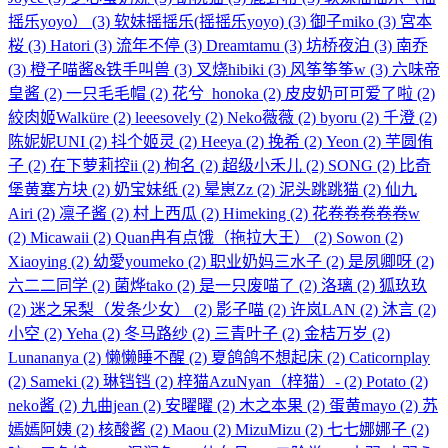
摇乐yoyo）
(3)
软妹摇摇乐(摇摇乐yoyo)
(3)
御子miko
(3)
宮本
桜
(3)
Hatori
(3)
流年不停
(3)
Dreamtamu
(3)
坊桥夜泊
(3)
南乔
(3)
橙子喵酱&铁手叫兽
(3)
叉烧hibiki
(3)
风筝筝筝w
(3)
六味帝
皇酱
(2)
一只毛毛帽
(2)
花兮_honoka
(2)
皮皮奶可可爱了啦
(2)
絞肉姬Walküre
(2)
leeesovely
(2)
Neko薇薇
(2)
byoru
(2)
千澄
(2)
陈妮妮UNI
(2)
抖个姬灵
(2)
Heeya
(2)
挽希
(2)
Yeon
(2)
芋圆侑
子
(2)
在下萝莉控ii
(2)
枸名
(2)
超级小禾儿
(2)
SONG
(2)
比奇
堡黄塞方块
(2)
奶宝妹纸
(2)
晕崽Zz
(2)
泥头跳跳猫
(2)
仙九
Airi
(2)
凛子酱
(2)
村上西瓜
(2)
Himeking
(2)
花卷卷卷卷卷w
(2)
Micawaii
(2)
Quan冉有点饿（拖拉大王）
(2)
Sowon
(2)
Xiaoying
(2)
幼愛youmeko
(2)
职业奶妈三水子
(2)
是夙卿呀
(2)
六二二同学
(2)
菌烨tako
(2)
是一只废喵了
(2)
洛璃
(2)
狐玖玖
(2)
迷之呆梨（发条少女）
(2)
影子喵
(2)
许岚LAN
(2)
沐言
(2)
小空
(2)
Yeha
(2)
冬马路纱
(2)
三青叶子
(2)
金桔万岁
(2)
Lunananya
(2)
懒懒睡不醒
(2)
夏鸽鸽不想起床
(2)
Caticornplay
(2)
Sameki
(2)
琳铛铛
(2)
梓猫AzuNyan（梓猫）-
(2)
Potato
(2)
neko酱
(2)
九曲jean
(2)
安曜曜
(2)
木之本果
(2)
蛋黄mayo
(2)
苏
嫣嫣阿姨
(2)
核酸酱
(2)
Maou
(2)
MizuMizu
(2)
七七娜娜子
(2)