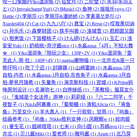
咬一口兔娘#Yiko湿润兔
(2)
仙女月
(2)
二阶堂
(2)
水羽(水羽え
と)
(2)
Imyuiichann(Yuii)
(2)
lMusicl
(2)
鱼神
(2)
摇摇乐yoyo
(2)
Hattie
(2)
李丽莎
(2)
李丽莎&潘娇娇
(2)
李素英쏘블리
(2)
Xiaolei404
(2)
Cat
(2)
九九八吖
(2)
真宝
(2)
Reng
(2)
哎我黑切讷
(2)
孙乐乐
(2)
森萝财团
(2)
铁手叫兽
(2)
洛城雪
(2)
君颜圆又圆
(2)
狍崽饭
(2)
下饭樱桃子
(2)
けん研(けんけん)
(1)
玉汇
(1)
浅
安安Yuki
(1)
奶桃桃×奈汐酱nice
(1)
水淼aqua「4月」不知火舞
🪭_
(1)
Yiko湿润兔『陪玩少女』139P+2V
(1)
Yiko湿润兔『查
无此人-简·杜』140P+4V
(1)
nagisa魔物喵
(1)
一北亦北&是一只
熊仔吗
(1)
吃了个迟
(1)
封疆疆
(1)
山崎雷纳
(1)
水淼aqua-3月
自拍-内衣
(1)
水淼aqua-3月自拍-灰色兔子
(1)
水淼aqua-3月自
拍-夢見月瑞希
(1)
矢量魚
(1)
海克斯科技
(1)
宫城
(1)
KPring妈
咪原创设计
(1)
名濑弥七
(1)
白烨妹纸
(1)
「茶教授」猫耳女仆
(1)
「鬼城是个女法师」原神
(1)
莉莉娅
(1)
「六二二同学」千
夜智子
(1)
NinJa阿寨寨
(1)
「葡萄糖
(1)
清和Alicia
(1)
「宵鱼
鱼」万圣女仆
(1)
羊大真人
(1)
「一只软软」甘雨
(1)
「屿鱼」
绘画参考
(1)
「屿鱼」Nikke胜利女神
(1)
风眠眠w
(1)
絞肉姬
(1)
姜生花
(1)
姐崎塔塔
(1)
七米
(1)
向小圆
(1)
苏嫣qvq
(1)
一北
亦北
(1)
贝儿酱Miki
(1)
爱老师
(1)
嗷呜酱
(1)
Aram
(1)
北乃芽