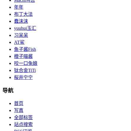
Machi马吉
年年
布丁大法
蠢沫沫
yuuhui玉汇
习呆呆
AT鲨
鱼子酱Fish
橙子喵酱
咬一口兔娘
钛合金TiTi
桜井宁宁
导航
首页
写真
全部标签
站点搜索