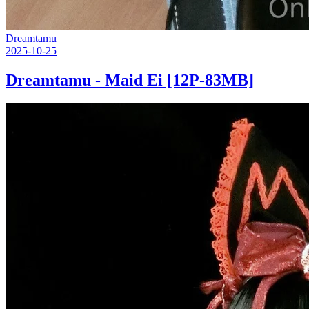
Dreamtamu
2025-10-25
Dreamtamu - Maid Ei [12P-83MB]