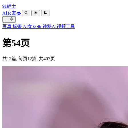
91绅士
AI女友👄
写真
标签
AI女友👄
神秘AI视频工具
第54页
共12篇, 每页12篇, 共407页