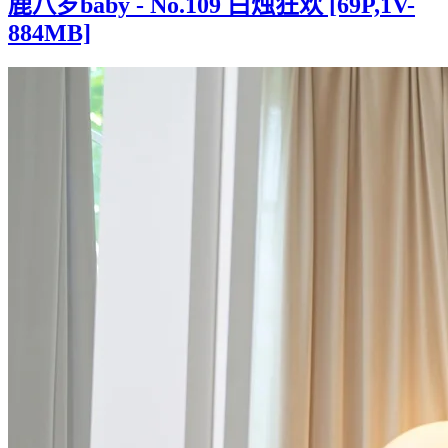
鹿八岁baby - No.109 白烛狂欢 [69P,1V-
884MB]