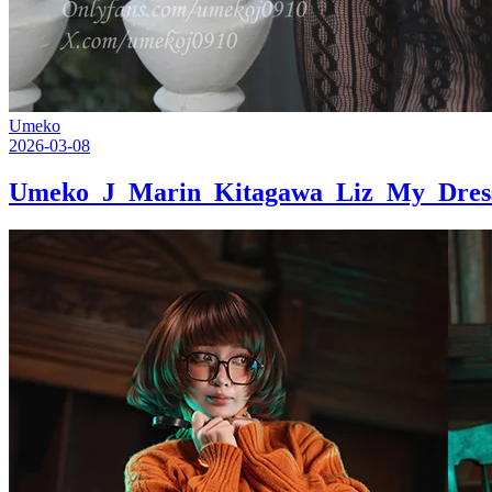
Umeko
2026-03-08
Umeko_J_Marin_Kitagawa_Liz_My_Dres