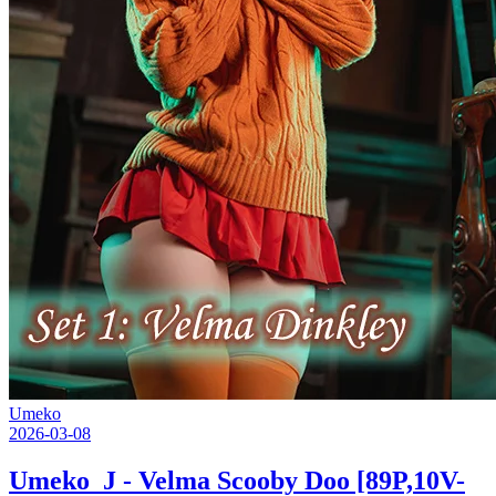
Umeko
2026-03-08
Umeko_J - Velma Scooby Doo [89P,10V-