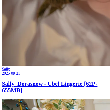
Sally
2025-09-21
Sally_Dorasnow - Ubel Lingerie [62P-
655MB]