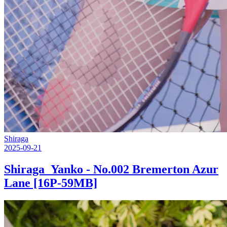
Shiraga
2025-09-21
Shiraga_Yanko - No.002 Bremerton Azur
Lane [16P-59MB]