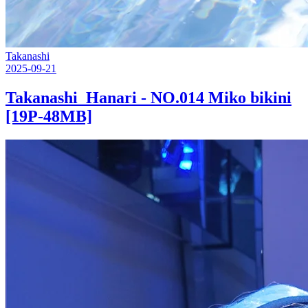
Takanashi
2025-09-21
Takanashi_Hanari - NO.014 Miko bikini
[19P-48MB]