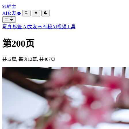
91绅士
AI女友👄
写真
标签
AI女友👄
神秘AI视频工具
第200页
共12篇, 每页12篇, 共407页