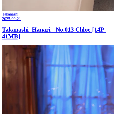
Takanashi
2025-09-21
Takanashi_Hanari - No.013 Chloe [14P-
41MB]