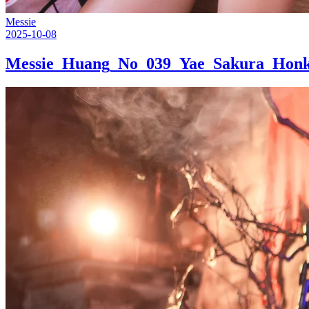
Messie
2025-10-08
Messie_Huang_No_039_Yae_Sakura_Hon