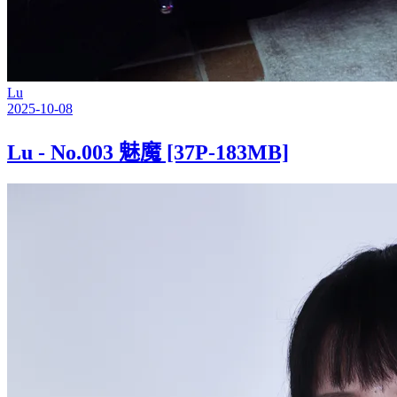
Lu
2025-10-08
Lu - No.003 魅魔 [37P-183MB]