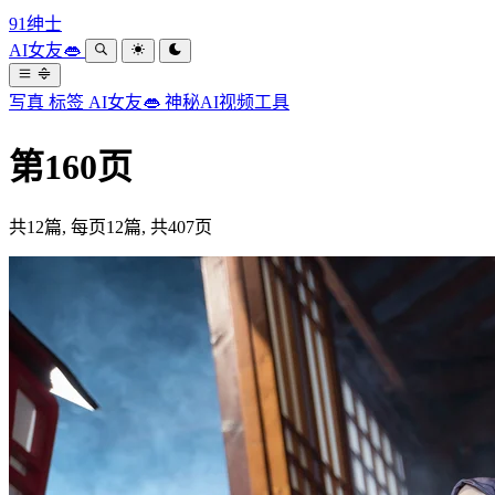
91绅士
AI女友👄
写真
标签
AI女友👄
神秘AI视频工具
第160页
共12篇, 每页12篇, 共407页