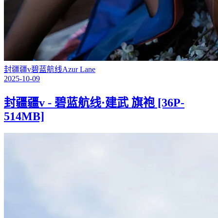
封疆疆v
碧蓝航线
Azur Lane
2025-10-09
封疆疆v - 碧蓝航线·建武 旗袍 [36P-
514MB]