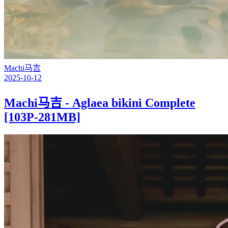
Machi马吉
2025-10-12
Machi马吉 - Aglaea bikini Complete
[103P-281MB]