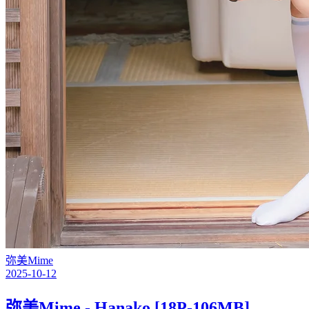
弥美Mime
2025-10-12
弥美Mime - Hanako [18P-106MB]