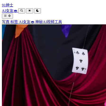
91绅士
AI女友👄
写真
标签
AI女友👄
神秘AI视频工具