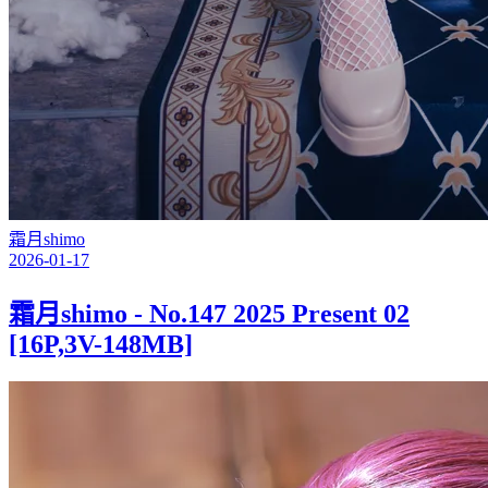
霜月shimo
2026-01-17
霜月shimo - No.147 2025 Present 02
[16P,3V-148MB]