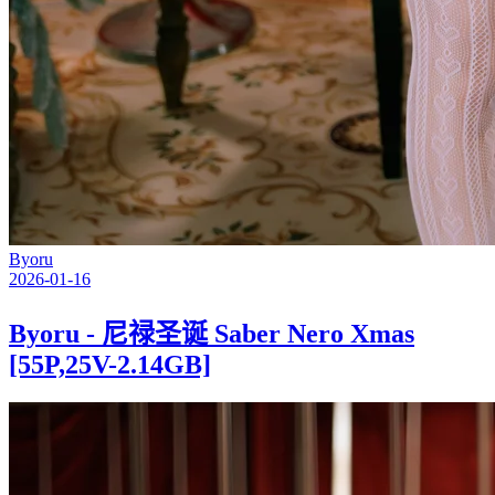
Byoru
2026-01-16
Byoru - 尼禄圣诞 Saber Nero Xmas
[55P,25V-2.14GB]