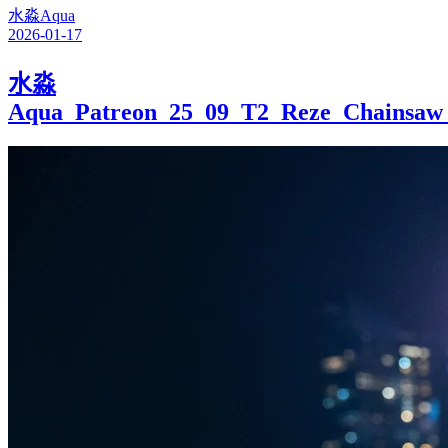
水淼Aqua
2026-01-17
水淼
Aqua_Patreon_25_09_T2_Reze_Chainsa