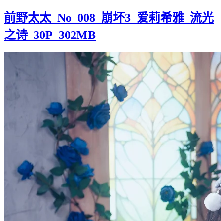
前野太太_No_008_崩坏3_爱莉希雅_流光
之诗_30P_302MB