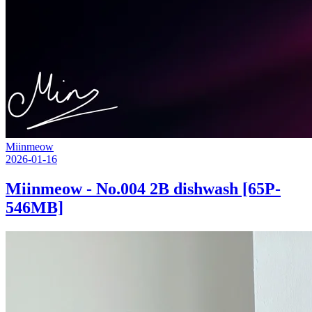
Miinmeow
2026-01-16
Miinmeow - No.004 2B dishwash [65P-
546MB]