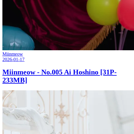
Miinmeow
2026-01-17
Miinmeow - No.005 Ai Hoshino [31P-
233MB]