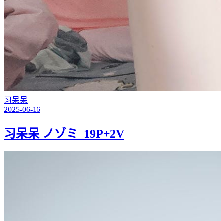
习呆呆
2025-06-16
习呆呆 ノゾミ_19P+2V