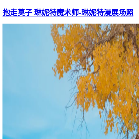
抱走莫子 琳妮特魔术师-琳妮特漫展场照