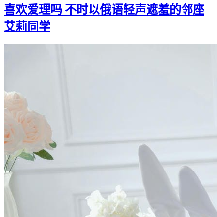
喜欢爱理吗 不时以俄语轻声遮羞的邻座
艾莉同学