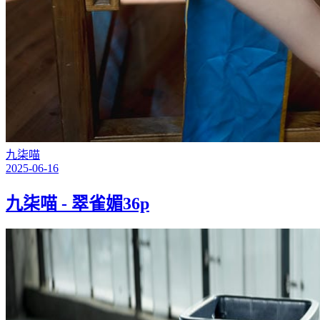
九柒喵
2025-06-16
九柒喵 - 翠雀媚36p