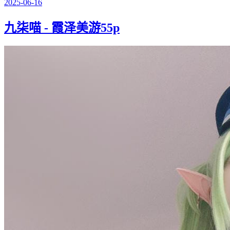
2025-06-16
九柒喵 - 霞泽美游55p