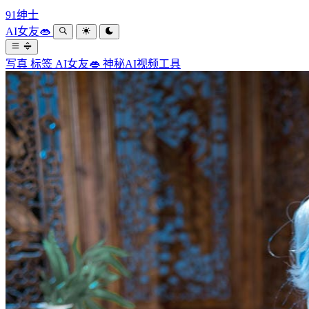
91绅士
AI女友👄
写真
标签
AI女友👄
神秘AI视频工具