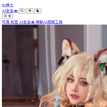
91绅士
AI女友👄
写真
标签
AI女友👄
神秘AI视频工具