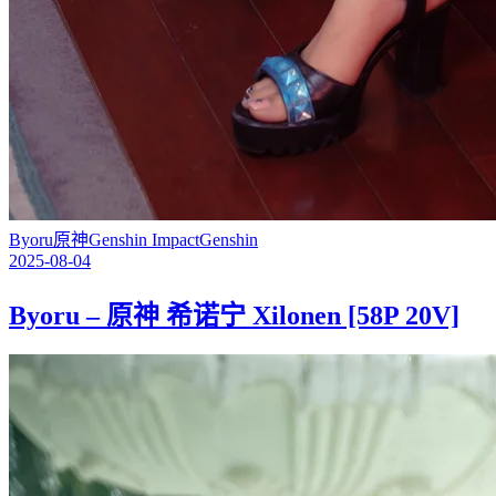
Byoru
原神
Genshin Impact
Genshin
2025-08-04
Byoru – 原神 希诺宁 Xilonen [58P 20V]