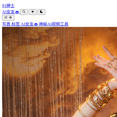
91绅士
AI女友👄
写真
标签
AI女友👄
神秘AI视频工具