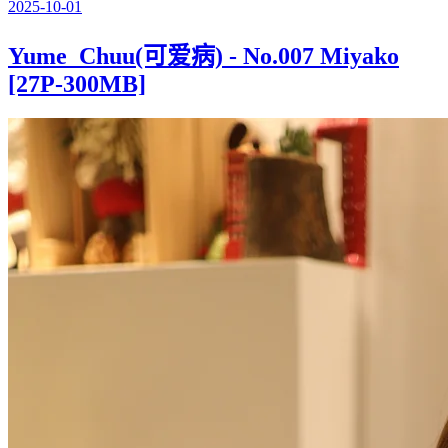
2025-10-01
Yume_Chuu(可爱病) - No.007 Miyako
[27P-300MB]