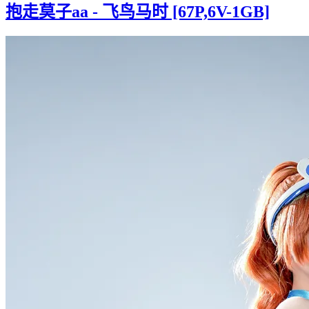
抱走莫子aa - 飞鸟马时 [67P,6V-1GB]