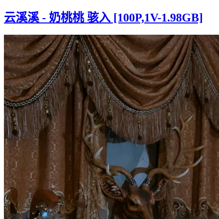
云溪溪 - 奶桃桃 骇入 [100P,1V-1.98GB]