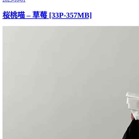
桜桃喵 – 草莓 [33P-357MB]