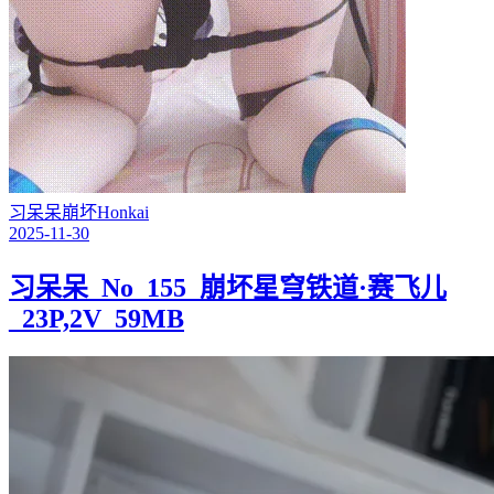
习呆呆
崩坏
Honkai
2025-11-30
习呆呆_No_155_崩坏星穹铁道·赛飞儿
_23P,2V_59MB