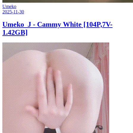
Umeko
2025-11-30
Umeko_J - Cammy White [104P,7V-
1.42GB]