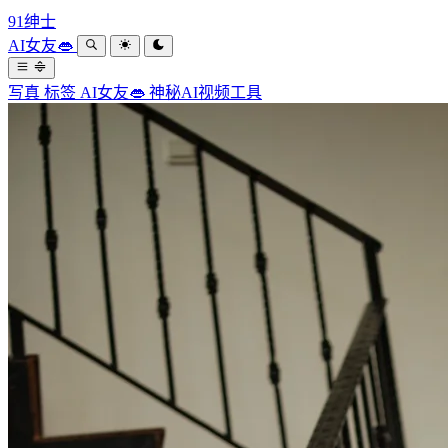
91绅士
AI女友👄
写真
标签
AI女友👄
神秘AI视频工具