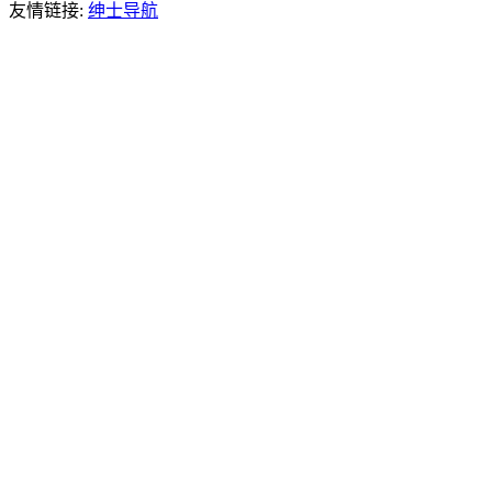
友情链接:
绅士导航