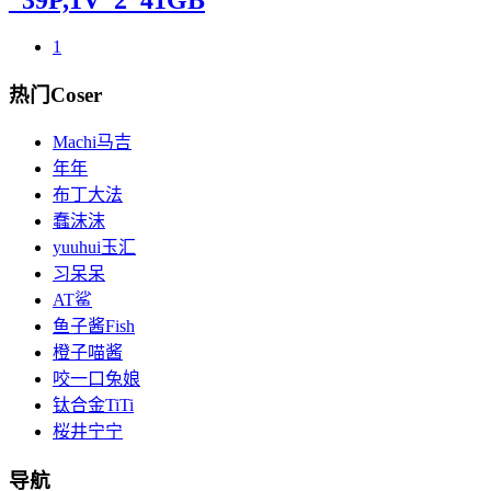
_39P,1V_2_41GB
1
热门Coser
Machi马吉
年年
布丁大法
蠢沫沫
yuuhui玉汇
习呆呆
AT鲨
鱼子酱Fish
橙子喵酱
咬一口兔娘
钛合金TiTi
桜井宁宁
导航