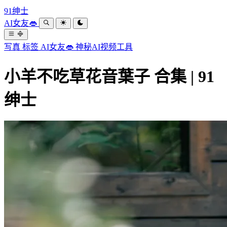
91绅士
AI女友👄
写真
标签
AI女友👄
神秘AI视频工具
小羊不吃草花音葉子 合集 | 91
绅士