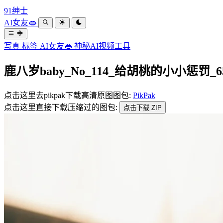
91绅士
AI女友👄
写真
标签
AI女友👄
神秘AI视频工具
鹿八岁baby_No_114_给胡桃的小小惩罚_65P
点击这里去pikpak下载高清原图图包:
PikPak
点击这里直接下载压缩过的图包:
点击下载 ZIP