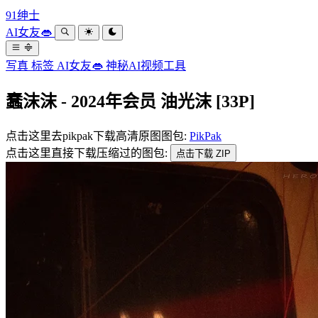
91绅士
AI女友👄
写真
标签
AI女友👄
神秘AI视频工具
蠢沫沫 - 2024年会员 油光沫 [33P]
点击这里去pikpak下载高清原图图包:
PikPak
点击这里直接下载压缩过的图包:
点击下载 ZIP