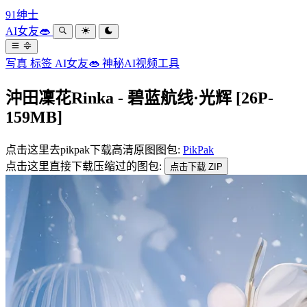
91绅士
AI女友👄
写真
标签
AI女友👄
神秘AI视频工具
沖田凜花Rinka - 碧蓝航线·光辉 [26P-
159MB]
点击这里去pikpak下载高清原图图包:
PikPak
点击这里直接下载压缩过的图包:
点击下载 ZIP