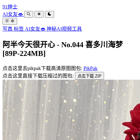
91绅士
AI女友👄
写真
标签
AI女友👄
神秘AI视频工具
阿半今天很开心 - No.044 喜多川海梦
[89P-224MB]
点击这里去pikpak下载高清原图图包:
PikPak
点击这里直接下载压缩过的图包:
点击下载 ZIP